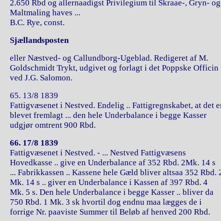
2.650 Rbd og allernaadigst Privilegium til Skraae-, Gryn- og
Maltmaling haves ...
B.C. Rye, const.
Sjællandsposten
eller Næstved- og Callundborg-Ugeblad. Redigeret af M.
Goldschmidt Trykt, udgivet og forlagt i det Poppske Officin
ved J.G. Salomon.
65. 13/8 1839
Fattigvæsenet i Nestved. Endelig .. Fattigregnskabet, at det e
blevet fremlagt ... den hele Underbalance i begge Kasser
udgjør omtrent 900 Rbd.
66. 17/8 1839
Fattigvæsenet i Nestved. - ... Nestved Fattigvæsens
Hovedkasse .. give en Underbalance af 352 Rbd. 2Mk. 14 s
... Fabrikkassen .. Kassene hele Gæld bliver altsaa 352 Rbd. 
Mk. 14 s .. giver en Underbalance i Kassen af 397 Rbd. 4
Mk. 5 s. Den hele Underbalance i begge Kasser .. bliver da
750 Rbd. 1 Mk. 3 sk hvortil dog endnu maa lægges de i
forrige Nr. paaviste Summer til Beløb af henved 200 Rbd.