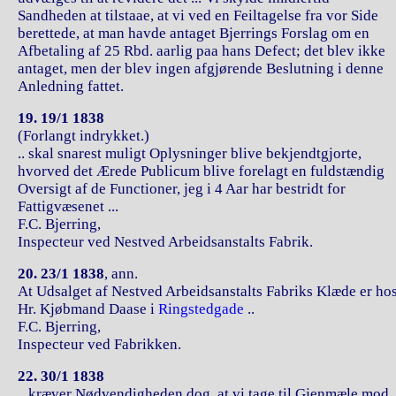
Sandheden at tilstaae, at vi ved en Feiltagelse fra vor Side
berettede, at man havde antaget Bjerrings Forslag om en
Afbetaling af 25 Rbd. aarlig paa hans Defect; det blev ikke
antaget, men der blev ingen afgjørende Beslutning i denne
Anledning fattet.
19. 19/1 1838
(Forlangt indrykket.)
.. skal snarest muligt Oplysninger blive bekjendtgjorte,
hvorved det Ærede Publicum blive forelagt en fuldstændig
Oversigt af de Functioner, jeg i 4 Aar har bestridt for
Fattigvæsenet ...
F.C. Bjerring,
Inspecteur ved Nestved Arbeidsanstalts Fabrik.
20. 23/1 1838
, ann.
At Udsalget af Nestved Arbeidsanstalts Fabriks Klæde er ho
Hr. Kjøbmand Daase i
Ringstedgade
..
F.C. Bjerring,
Inspecteur ved Fabrikken.
22. 30/1 1838
.. kræver Nødvendigheden dog, at vi tage til Gjenmæle mod