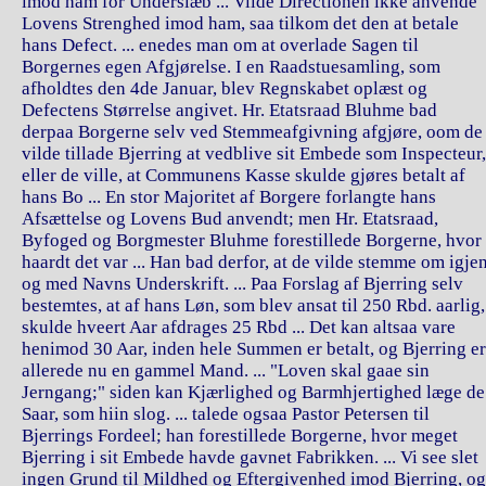
imod ham for Underslæb ... Vilde Directionen ikke anvende
Lovens Strenghed imod ham, saa tilkom det den at betale
hans Defect. ... enedes man om at overlade Sagen til
Borgernes egen Afgjørelse. I en Raadstuesamling, som
afholdtes den 4de Januar, blev Regnskabet oplæst og
Defectens Størrelse angivet. Hr. Etatsraad Bluhme bad
derpaa Borgerne selv ved Stemmeafgivning afgjøre, oom de
vilde tillade Bjerring at vedblive sit Embede som Inspecteur,
eller de ville, at Communens Kasse skulde gjøres betalt af
hans Bo ... En stor Majoritet af Borgere forlangte hans
Afsættelse og Lovens Bud anvendt; men Hr. Etatsraad,
Byfoged og Borgmester Bluhme forestillede Borgerne, hvor
haardt det var ... Han bad derfor, at de vilde stemme om igje
og med Navns Underskrift. ... Paa Forslag af Bjerring selv
bestemtes, at af hans Løn, som blev ansat til 250 Rbd. aarlig,
skulde hveert Aar afdrages 25 Rbd ... Det kan altsaa vare
henimod 30 Aar, inden hele Summen er betalt, og Bjerring er
allerede nu en gammel Mand. ... "Loven skal gaae sin
Jerngang;" siden kan Kjærlighed og Barmhjertighed læge de
Saar, som hiin slog. ... talede ogsaa Pastor Petersen til
Bjerrings Fordeel; han forestillede Borgerne, hvor meget
Bjerring i sit Embede havde gavnet Fabrikken. ... Vi see slet
ingen Grund til Mildhed og Eftergivenhed imod Bjerring, og