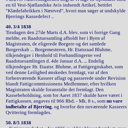
en til Vest-Sjællandske Avis indsendt Artikel, betitlet
"Klædefabrikken i Næstved", hvori man søger at undskylde
Bjerrings Kassedefect ..
40. 3/4 1838
Tirsdagen den 27de Marts d.A. blev, som vi forrige Gang
meldte, en Raadstuesamling afholdt her i Byen af
Magistraten, de eligerede Borgere og det samlede
Borgerskab ... Borgemesteren, Hr. Etatsraad Bluhme,
tilkjendegav i Henhold til Forhandlingerne ved
Raadstuesamlingen d. 4de Januar d.A. ... Endelig
tilkjendegav Hr. Etaatsr. Bluhme, at Fattigregnskabet, som
ved denne Leilighed ønskedes fremlagt, var af den
forhenværende Kasseer aflagt og passerede under Revision
blandt Fattigcommissionens Medlemmer, efter hvilken
Magistraten skulde foranstalte det fremlagt. Den
Kassebeholdning, som for Aaret 1837 skulde have været i
Fattigkassen, angaves til 966 Rbd. - Mk. 8 s., som
nu vare
indbetalte af Bjerring
, og hvorfor den nuværende Kasseers
Qvittering fremlagdes.
50. 8/5 1838