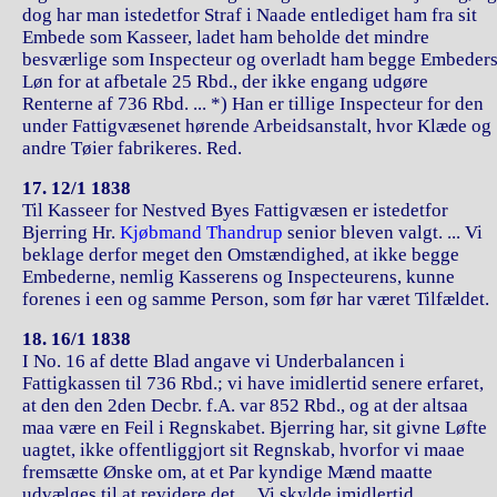
dog har man istedetfor Straf i Naade entlediget ham fra sit
Embede som Kasseer, ladet ham beholde det mindre
besværlige som Inspecteur og overladt ham begge Embeder
Løn for at afbetale 25 Rbd., der ikke engang udgøre
Renterne af 736 Rbd. ... *) Han er tillige Inspecteur for den
under Fattigvæsenet hørende Arbeidsanstalt, hvor Klæde og
andre Tøier fabrikeres. Red.
17. 12/1 1838
Til Kasseer for Nestved Byes Fattigvæsen er istedetfor
Bjerring Hr.
Kjøbmand Thandrup
senior bleven valgt. ... Vi
beklage derfor meget den Omstændighed, at ikke begge
Embederne, nemlig Kasserens og Inspecteurens, kunne
forenes i een og samme Person, som før har været Tilfældet.
18. 16/1 1838
I No. 16 af dette Blad angave vi Underbalancen i
Fattigkassen til 736 Rbd.; vi have imidlertid senere erfaret,
at den den 2den Decbr. f.A. var 852 Rbd., og at der altsaa
maa være en Feil i Regnskabet. Bjerring har, sit givne Løfte
uagtet, ikke offentliggjort sit Regnskab, hvorfor vi maae
fremsætte Ønske om, at et Par kyndige Mænd maatte
udvælges til at revidere det ... Vi skylde imidlertid