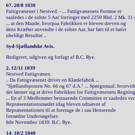
67. 20/8 1839
Fattigvæsenet i Nestved. - ... Fattigvæsenets Formue er
saaledes i de sidste 5 Aar forringet med 2259 Rbd. 2 Mk. 11 
... at den Maade, hvorpaa Fabrikken er bleven dreven og
dens Kræfter anvendte i de sidste Aar, har ført til et høist
uheldigt Resultat ..
Syd-Sjællandske Avis.
Redigeret, udgiven og forlagt af B.C. Rye.
2. 12/11 1839
Nestved Fattigvæsen.
.. Da Fattigvæsenet driver en Klædefabrik ...
"Sjællandsposten No. 66 og 67 d.A." ... Spørgsmaal: hvorvid
det lønner sig at drive Fabrikken for Fattigvæsenets Regnin
... En af 3 Medlemmer bestaaende Committee er saaledes ve
Repræsentationsmødet idag bleven udnævnt af
Repræsentationen til at foretage de i saa Henseende
fornødne Undersøgelser.
8de November 1839. B.C. Rye.
14. 18/2 1840