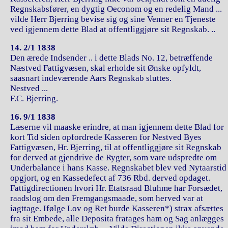
Regnskabsfører, en dygtig Oeconom og en redelig Mand ...
vilde Herr Bjerring bevise sig og sine Venner en Tjeneste
ved igjennem dette Blad at offentliggjøre sit Regnskab. ..
14. 2/1 1838
Den ærede Indsender .. i dette Blads No. 12, betræffende
Næstved Fattigvæsen, skal erholde sit Ønske opfyldt,
saasnart indeværende Aars Regnskab sluttes.
Nestved ...
F.C. Bjerring.
16. 9/1 1838
Læserne vil maaske erindre, at man igjennem dette Blad for
kort Tid siden opfordrede Kasseren for Nestved Byes
Fattigvæsen, Hr. Bjerring, til at offentliggjøre sit Regnskab
for derved at gjendrive de Rygter, som vare udspredte om
Underbalance i hans Kasse. Regnskabet blev ved Nytaarstid
opgjort, og en Kassedefect af 736 Rbd. derved opdaget.
Fattigdirectionen hvori Hr. Etatsraad Bluhme har Forsædet,
raadslog om den Fremgangsmaade, som herved var at
iagttage. Ifølge Lov og Ret burde Kasseren*) strax afsættes
fra sit Embede, alle Deposita fratages ham og Sag anlægges