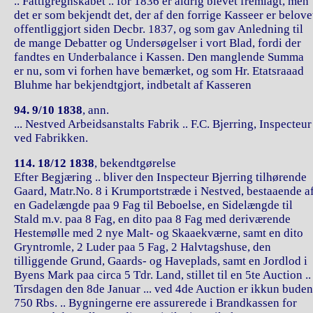
.. Fattigregnskabet .. for 1836 er aldrig blevet fremlagt, men
det er som bekjendt det, der af den forrige Kasseer er belove
offentliggjort siden Decbr. 1837, og som gav Anledning til
de mange Debatter og Undersøgelser i vort Blad, fordi der
fandtes en Underbalance i Kassen. Den manglende Summa
er nu, som vi forhen have bemærket, og som Hr. Etatsraaad
Bluhme har bekjendtgjort, indbetalt af Kasseren
94. 9/10 1838
, ann.
... Nestved Arbeidsanstalts Fabrik .. F.C. Bjerring, Inspecteur
ved Fabrikken.
114. 18/12 1838
, bekendtgørelse
Efter Begjæring .. bliver den Inspecteur Bjerring tilhørende
Gaard, Matr.No. 8 i Krumportstræde i Nestved, bestaaende a
en Gadelængde paa 9 Fag til Beboelse, en Sidelængde til
Stald m.v. paa 8 Fag, en dito paa 8 Fag med deriværende
Hestemølle med 2 nye Malt- og Skaaekværne, samt en dito
Gryntromle, 2 Luder paa 5 Fag, 2 Halvtagshuse, den
tilliggende Grund, Gaards- og Haveplads, samt en Jordlod i
Byens Mark paa circa 5 Tdr. Land, stillet til en 5te Auction ..
Tirsdagen den 8de Januar ... ved 4de Auction er ikkun buden
750 Rbs. .. Bygningerne ere assurerede i Brandkassen for