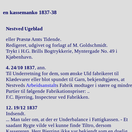
en kassemanko 1837-38
Nestved Ugeblad
eller Præstø Amts Tidende.
Redigeret, udgivet og forlagt af M. Goldschmidt.
Trykt i H.G. Brills Bogtrykkerie, Myntergade No. 49 i
Kjøbenhavn.
4. 24/10 1837
, ann.
Til Underretning for dem, som ønske Uld fabrikeret til
Klædevarer eller blot spundet til Garn, bekjendtgjøres, at
Nestveds
Arbeidsanstalt
s Fabrik modtager i større og mindr
Partier til følgende Fabrikationspriser: ..
F.C. Bjerring, Inspecteur ved Fabrikken.
12. 19/12 1837
Indsendt.
... Man taler om, at der er Underbalance i Fattigkassen. - Et
saadant Rygte vilde vel kunne finde Tiltro, dersom
Kassereren, Herr Bjerring ikke var bekjendt som en duelig