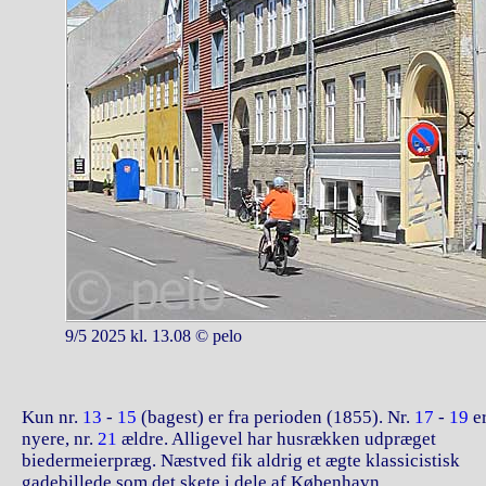
9/5 2025 kl. 13.08 © pelo
Kun nr.
13
-
15
(bagest) er fra perioden (1855). Nr.
17
-
19
e
nyere, nr.
21
ældre. Alligevel har husrækken udpræget
biedermeierpræg. Næstved fik aldrig et ægte klassicistisk
gadebillede som det skete i dele af København.