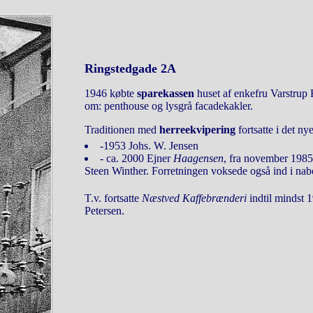
Ringstedgade 2A
1946 købte
sparekassen
huset af enkefru Varstru
om: penthouse og lysgrå facadekakler.
Traditionen med
herreekvipering
fortsatte i det ny
-1953 Johs. W. Jensen
- ca. 2000 Ejner
Haagensen
, fra november 198
Steen Winther. Forretningen voksede også ind i na
T.v. fortsatte
Næstved Kaffebrænderi
indtil mindst 
Petersen.