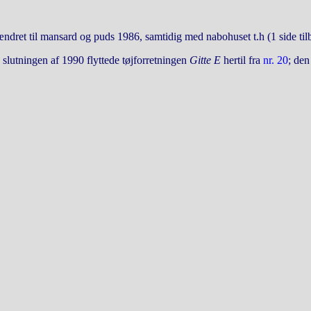
ændret til mansard og puds 1986, samtidig med nabohuset t.h (1 side til
I slutningen af 1990 flyttede tøjforretningen
Gitte E
hertil fra
nr. 20
; den