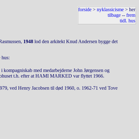
forside
>
nyklassicisme
> her
tilbage
--
frem
tidl. hus
p Rasmussen,
1948
lod den arkitekt Knud Andersen bygge det
e hus:
5 i kompagniskab med medarbejderne John Jørgensen og
bohuset t.h. efter at HAMI MARKED var flyttet 1966.
1979, ved Henry Jacobsen til død 1960, o. 1962-71 ved Tove