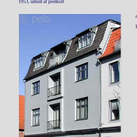
1953, udsnit af postkort