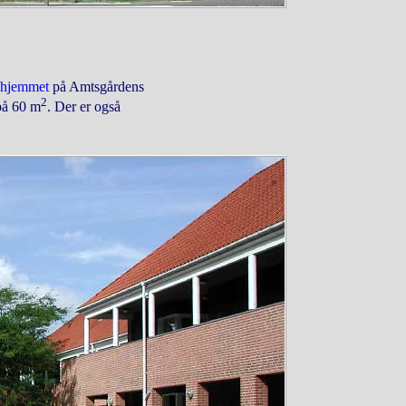
shjemmet
på Amtsgårdens
2
 på 60 m
. Der er også