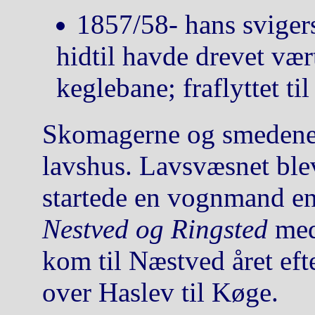
1857/58- hans sviger
hidtil havde drevet væ
keglebane; fraflyttet ti
Skomagerne og smedene b
lavshus. Lavsvæsnet bl
startede en vognmand e
Nestved og Ringsted
med 
kom til Næstved året eft
over Haslev til Køge.