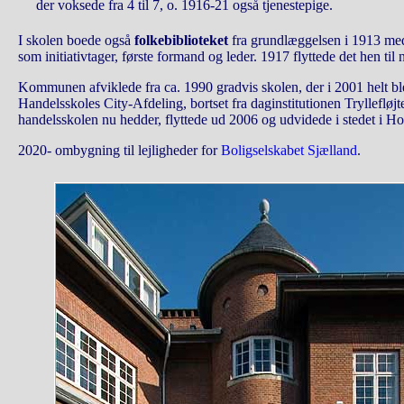
der voksede fra 4 til 7, o. 1916-21 også tjenestepige.
I skolen boede også
folkebiblioteket
fra grundlæggelsen i 1913 me
som initiativtager, første formand og leder. 1917 flyttede det hen ti
Kommunen afviklede fra ca. 1990 gradvis skolen, der i 2001 helt b
Handelsskoles City-Afdeling, bortset fra daginstitutionen Tryllefløj
handelsskolen nu hedder, flyttede ud 2006 og udvidede i stedet i Ho
2020- ombygning til lejligheder for
Boligselskabet Sjælland
.