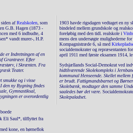
siden af
Realskolen
, som
1903 havde rigsdagen vedtaget en ny sk
ren G.B. Hagen (1873 -
bindeled mellem grundskole og realsk
encen med 6 indbudte, 4
foreløbig med den tidl. realskole i
Vinh
sen* vandt murer-, H.P.
mens den undersøgte mulighederne for ud
Kompagnistræde 6, så med
Kirkeplads
socialdemokrater og repræsentanten for
Ide er Indretningen af en
april 1911 med første eksamen 1914, le
af Grantræer. Efter
ræstørv, i Skrænten. Fra
Sydsjællands Social-Demokrat ved ind
græsk Teater.
hidtilværende Skolekompleks i Jernban
kommunal Henseende. Skellet mellem f
 smukke og i visse
er brudt. Fattigmandsbarnet og Børnen
 I den ny Bygning findes
Skolebænk, modtager den samme Under
kale, Gymnastiksal,
saaledes bør det være.
Socialdemokrate
Bygningen er overordentlig
Skolepaladset
.
 boede
li Saul*, tilflyttet fra
med kone, en børneflok