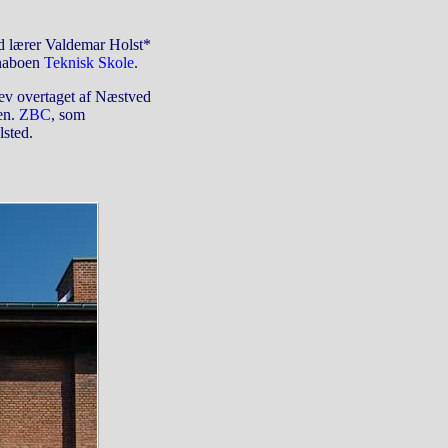
d lærer Valdemar Holst*
l naboen
Teknisk Skole
.
lev overtaget af Næstved
ten.
ZBC
, som
lsted.