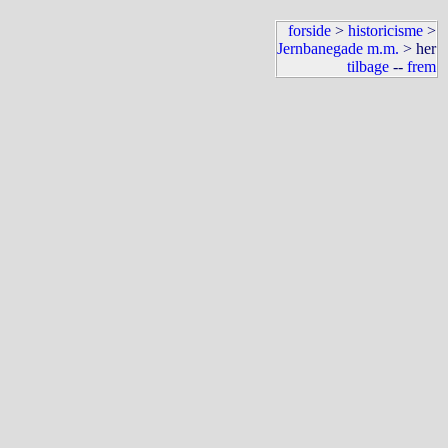
forside
>
historicisme
>
Jernbanegade m.m.
> her
tilbage
--
frem