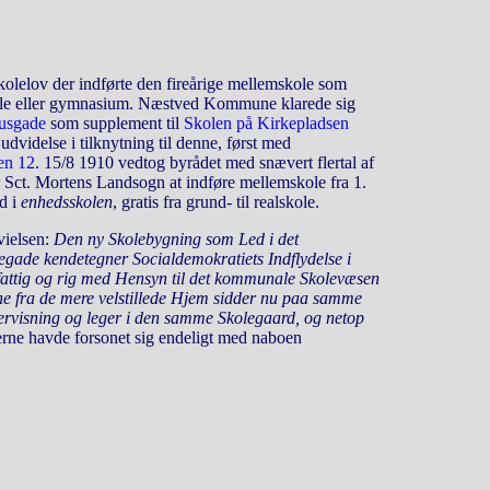
olelov der indførte den fireårige mellemskole som
ole eller gymnasium. Næstved Kommune klarede sig
usgade
som supplement til
Skolen på Kirkepladsen
videlse i tilknytning til denne, først med
en 12
. 15/8 1910 vedtog byrådet med snævert flertal af
 Sct. Mortens Landsogn at indføre mellemskole fra 1.
d i
enhedsskolen
, gratis fra grund- til realskole.
vielsen:
Den ny Skolebygning som Led i det
egade kendetegner Socialdemokratiets Indflydelse i
attig og rig med Hensyn til det kommunale Skolevæsen
e fra de mere velstillede Hjem sidder nu paa samme
visning og leger i den samme Skolegaard, og netop
rne havde forsonet sig endeligt med naboen