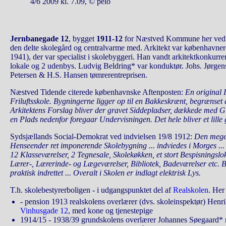
4/6 2009 kl. 7.09, © pelo
Jernbanegade 12
, bygget
1911-12
for Næstved Kommune her ved 
den delte skolegård og centralvarme med. Arkitekt var københavne
1941), der var specialist i skolebyggeri. Han vandt arkitektkonkurr
lokale og 2 udenbys. Ludvig Beldring* var konduktør. Johs. Jørgen
Petersen & H.S. Hansen tømrerentreprisen.
Næstved Tidende citerede københavnske Aftenposten:
En original 
Friluftsskole. Bygningerne ligger op til en Bakkeskrænt, begrænset 
Arkitektens Forslag bliver der gravet Siddepladser, dækkede med G
en Plads nedenfor foregaar Undervisningen. Det hele bliver et lille 
Sydsjællands Social-Demokrat ved indvielsen 19/8 1912:
Den meget
Henseender ret imponerende Skolebygning ... indviedes i Morges ...
12 Klasseværelser, 2 Tegnesale, Skolekøkken, et stort Bespisningslo
Lærer-, Lærerinde- og Lægeværelser, Bibliotek, Badeværelser etc. 
praktisk indrettet ... Overalt i Skolen er indlagt elektrisk Lys.
T.h. skolebestyrerboligen - i udgangspunktet del af
Realskolen
. Her
- pension 1913 realskolens overlærer (dvs. skoleinspektør) Henrik E
Vinhusgade 12
, med kone og tjenestepige
1914/15 - 1938/39 grundskolens overlærer Johannes Søegaard* 