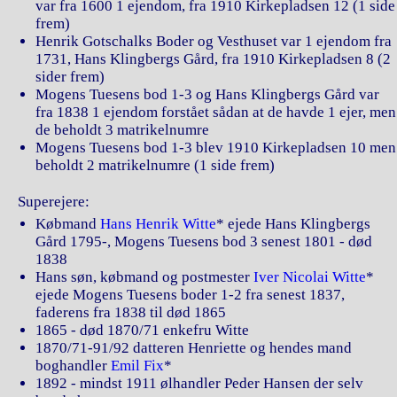
var fra 1600 1 ejendom, fra 1910 Kirkepladsen 12 (1 side
frem)
Henrik Gotschalks Boder og Vesthuset var 1 ejendom fra
1731, Hans Klingbergs Gård, fra 1910 Kirkepladsen 8 (2
sider frem)
Mogens Tuesens bod 1-3 og Hans Klingbergs Gård var
fra 1838 1 ejendom forstået sådan at de havde 1 ejer, men
de beholdt 3 matrikelnumre
Mogens Tuesens bod 1-3 blev 1910 Kirkepladsen 10 men
beholdt 2 matrikelnumre (1 side frem)
Superejere:
Købmand
Hans Henrik Witte
* ejede Hans Klingbergs
Gård 1795-, Mogens Tuesens bod 3 senest 1801 - død
1838
Hans søn, købmand og postmester
Iver Nicolai Witte
*
ejede Mogens Tuesens boder 1-2 fra senest 1837,
faderens fra 1838 til død 1865
1865 - død 1870/71 enkefru Witte
1870/71-91/92 datteren Henriette og hendes mand
boghandler
Emil Fix
*
1892 - mindst 1911 ølhandler Peder Hansen der selv