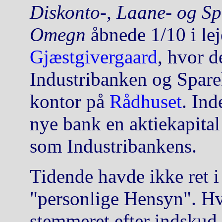
Diskonto-, Laane- og S
Omegn
åbnede 1/10 i lej
Gjæstgivergaard
, hvor d
Industribanken og Spare
kontor på
Rådhuset
. In
nye bank en aktiekapital
som Industribankens.
Tidende havde ikke ret i 
"personlige Hensyn". Hv
stemmeret efter indskud e