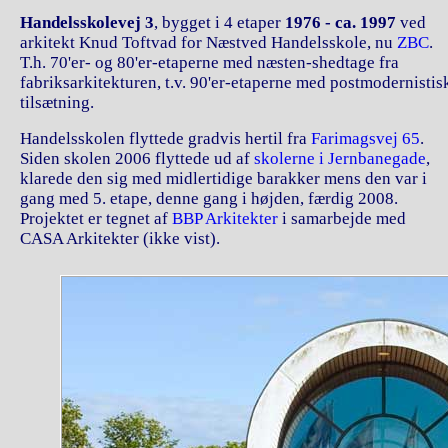
Handelsskolevej 3
, bygget i 4 etaper
1976 - ca. 1997
ved
arkitekt Knud Toftvad for Næstved Handelsskole, nu
ZBC
.
T.h. 70'er- og 80'er-etaperne med næsten-shedtage fra
fabriksarkitekturen, t.v. 90'er-etaperne med postmodernistis
tilsætning.
Handelsskolen flyttede gradvis hertil fra
Farimagsvej 65
.
Siden skolen 2006 flyttede ud af
skolerne i Jernbanegade
,
klarede den sig med midlertidige barakker mens den var i
gang med 5. etape, denne gang i højden, færdig 2008.
Projektet er tegnet af
BBP Arkitekter
i samarbejde med
CASA Arkitekter (ikke vist).