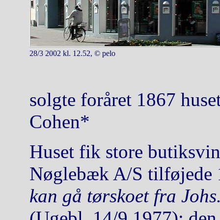
28/3 2002 kl. 12.52, © pelo
solgte foråret 1867 huse
Cohen*
Huset fik store butiksvi
Nøglebæk A/S tilføjede 
kan gå tørskoet fra Johs
(Ugebl. 14/9 1977); den 