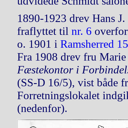
udvidede Schmidt salon
1890-1923 drev Hans J. 
fraflyttet til
nr. 6
overfor
o. 1901 i
Ramsherred 1
Fra 1908 drev fru Mari
Fæstekontor i Forbinde
(SS-D 16/5), vist både f
Forretningslokalet indg
(nedenfor).