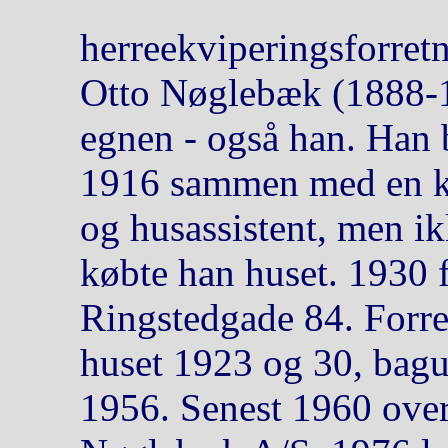
herreekviperingsforre
Otto Nøglebæk (1888-19
egnen - også han. Han 
1916 sammen med en k
og husassistent, men i
købte han huset. 1930 fl
Ringstedgade 84. Forret
huset 1923 og 30, bag
1956. Senest 1960 overg