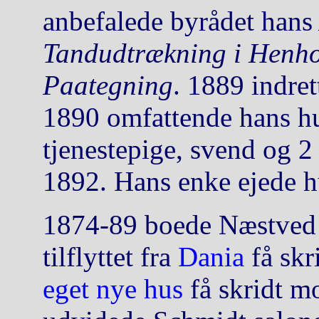
anbefalede byrådet han
Tandudtrækning i Henhol
Paategning
. 1889 indret
1890 omfattende hans hu
tjenestepige, svend og 2 
1892. Hans enke ejede hu
1874-89 boede Næstved D
tilflyttet fra
Dania
få skri
eget nye hus
få skridt m