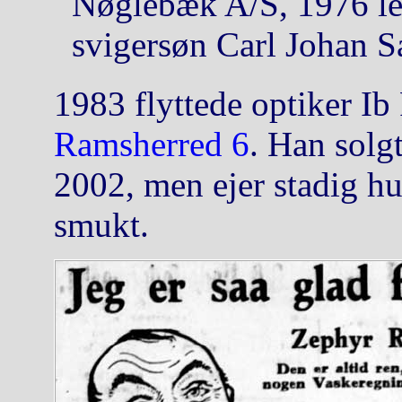
Nøglebæk A/S, 1976 le
svigersøn Carl Johan S
1983 flyttede optiker Ib 
Ramsherred 6
. Han solg
2002, men ejer stadig h
smukt.