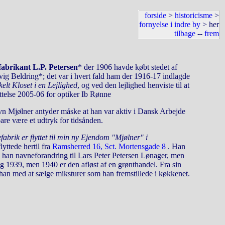
forside
>
historicisme
>
fornyelse i indre by
> her
tilbage
--
frem
fabrikant L.P. Petersen
* der 1906 havde købt stedet af
g Beldring*; det var i hvert fald ham der 1916-17 indlagde
kelt Kloset i en Lejlighed
, og ved den lejlighed henviste til at
ættelse 2005-06 for optiker Ib Rønne
avn Mjølner antyder måske at han var aktiv i Dansk Arbejde
re være et udtryk for tidsånden.
abrik er flyttet til min ny Ejendom "Mjølner" i
yttede hertil fra
Ramsherred 16, Sct. Mortensgade 8
. Han
og han navneforandring til Lars Peter Petersen Lønager, men
dig 1939, men 1940 er den afløst af en grønthandel. Fra sin
e han med at sælge miksturer som han fremstillede i køkkenet.