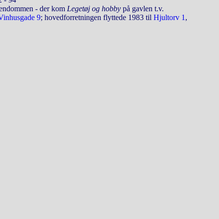
 ejendommen - der kom
Legetøj og hobby
på gavlen t.v.
Vinhusgade 9
; hovedforretningen flyttede 1983 til
Hjultorv 1
,