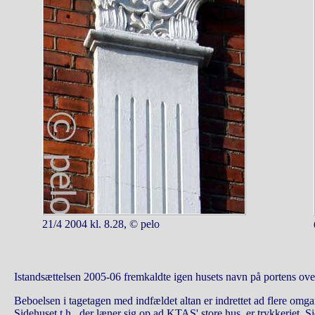
21/4 2004 kl. 8.28, © pelo
Istandsættelsen 2005-06 fremkaldte igen husets navn på portens ove
Beboelsen i tagetagen med indfældet altan er indrettet ad flere omg
Sidehuset t.h., der læner sig op ad KTAS' store hus, er trykkeriet. Si