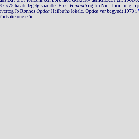
1975/76 havde legetøjshandler Ernst
Heilbuth
og fru Nina forretning i
 overtog Ib Rønnes
Optica
Heilbuths lokale. Optica var begyndt 1973 i
ortsatte nogle år.