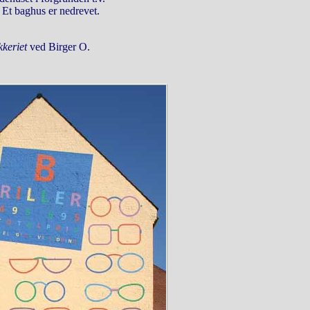
. Et baghus er nedrevet.
kkeriet
ved Birger O.