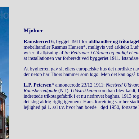
Mjølner
Ramsherred 6
, bygget
1911
for
uldhandler og trikotage
møbelhandler Rasmus Hansen*, muligvis ved arkitekt Ludvi
wc'er til afløsning af
tre Retirader i Gården og muligt et en
at installationen var forberedt ved byggeriet 1911. Istands
At bygherren gav sit ellers europæiske hus det nordiske n
der netop har Thors hammer som logo. Men det kan også ba
L.P. Petersen
* annoncerede 23/12 1911:
Næstved Uldvaref
Ramsherredgade
(NT).
Uldstrikkeren
som han blev kaldt, fl
indrettede trikotagefabrik i et nu nedrevet baghus. 1913 t
det slog aldrig rigtig igennem. Hans forretning var her sta
lejlighed på 1. sal t.v. hvor han boede - død 1950, fortsatt