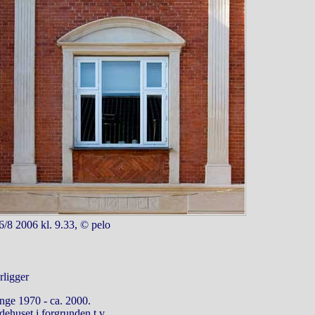
6/8 2006 kl. 9.33, © pelo
rligger
ange 1970 - ca. 2000.
dehuset i forgrunden t.v.