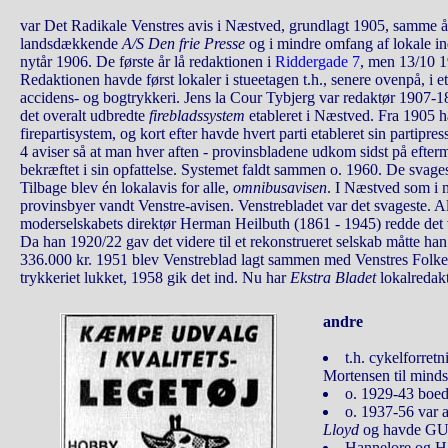
var Det Radikale Venstres avis i Næstved, grundlagt 1905, samme år 
landsdækkende
A/S Den frie Presse
og i mindre omfang af lokale i
nytår 1906. De første år lå redaktionen i
Riddergade 7
, men 13/10 19
Redaktionen havde først lokaler i stueetagen t.h., senere ovenpå, i e
accidens- og bogtrykkeri. Jens la Cour Tybjerg var redaktør 1907-1
det overalt udbredte
firebladssystem
etableret i Næstved. Fra 1905 
firepartisystem, og kort efter havde hvert parti etableret sin partipre
4 aviser så at man hver aften - provinsbladene udkom sidst på efter
bekræftet i sin opfattelse. Systemet faldt sammen o. 1960. De svages
Tilbage blev én lokalavis for alle,
omnibusavisen
. I Næstved som i
provinsbyer vandt Venstre-avisen. Venstrebladet var det svageste. A
moderselskabets direktør Herman Heilbuth (1861 - 1945) redde det v
Da han 1920/22 gav det videre til et rekonstrueret selskab måtte han
336.000 kr. 1951 blev Venstreblad lagt sammen med Venstres Folke
trykkeriet lukket, 1958 gik det ind. Nu har
Ekstra Bladet
lokalredakt
andre
t.h. cykelforret
Mortensen til mind
o. 1929-43 boede
o. 1937-56 var 
Lloyd
og havde GULF
Hannelore og H