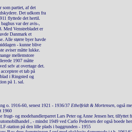
som partiet, af det
ndskydere. Det udkom fra
11 flyttede det hertil.
t baghus var der avis-,
8. Med Venstrebladet er
havde Danmark et
sse. Alle større byer havde
middagen - kunne blive
te aviser måtte lukke.
 mange mellemstore
llerede 1907 måtte
ed selv at overtage det.
 acceptere et tab på
blad i Ringsted og
ion på 1. sal.
ning o. 1916-60, senest 1921 - 1936/37
Ethelfeldt & Mortensen
, også me
st 1960
 frugt- og modehandlerparret Lars Peter og Anne Jensen her, tilfyttet f
automobilhandel , - mindst 1949 ved Carlo Pedersen der også boede he
-station på den lille plads i baggrunden - 1955
ans Bay drev forretningen
Loré
med eksklusiv damemode i t.h. 1961/62