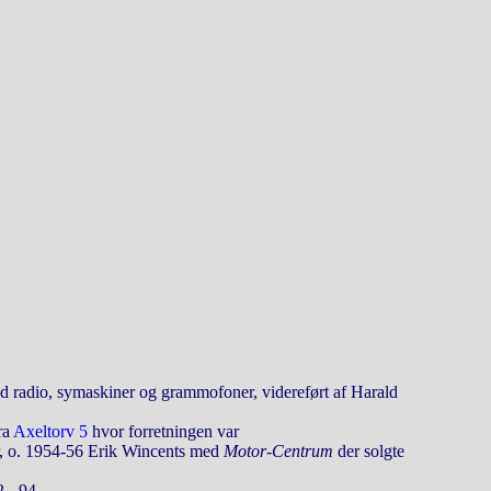
d radio, symaskiner og grammofoner, videreført af Harald
ra
Axeltorv 5
hvor forretningen var
r, o. 1954-56 Erik Wincents med
Motor-Centrum
der solgte
 - 94